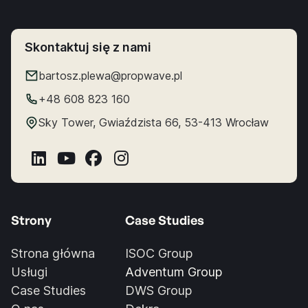
Skontaktuj się z nami
bartosz.plewa@propwave.pl
+48 608 823 160
Sky Tower, Gwiaździsta 66, 53-413 Wrocław




Strony
Case Studies
Strona główna
ISOC Group
Usługi
Adventum Group
Case Studies
DWS Group